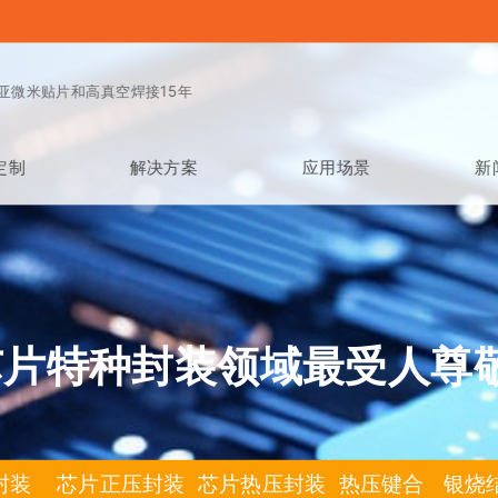
亚微米贴片和高真空焊接15年
定制
解决方案
应用场景
新
芯片特种封装领域最受人尊
封装 芯片正压封装 芯片热压封装 热压键合 银烧