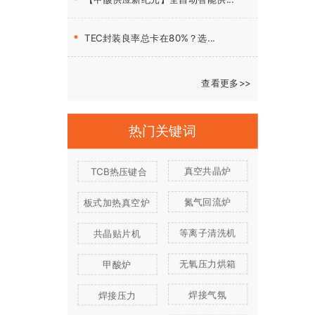
TEC封装良率总卡在80%？选...
查看更多>>
热门关键词
真空共晶炉
TCB热压键合
氮气回流炉
板式加热真空炉
等离子清洗机
共晶贴片机
无氧压力烘箱
甲酸炉
焊接气氛
焊接压力