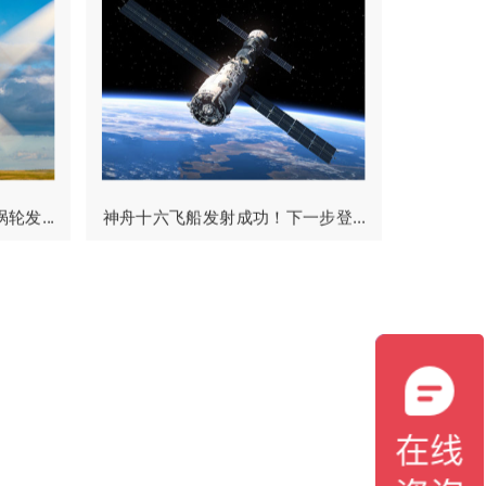
发...
神舟十六飞船发射成功！下一步登...