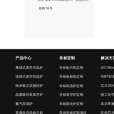
创路18号
产品中心
非标定制
解决方
离线式真空共晶炉
非标贴片机定制
SIC M
连线式真空回流炉
非标贴标机定制
IGBT
纳米银正压烧结炉
芯片3D
非标回流炉定制
晶圆级封装真空炉
非标真空炉定制
核工业
氮气回流炉
非标固化炉定制
高功率
亚微米共晶贴片机
其他非标定制项目
红外芯