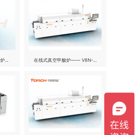
...
在线式真空甲酸炉—— V8N-...