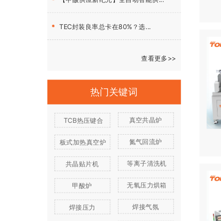
TEC封装良率总卡在80%？选...
查看更多>>
热门关键词
真空共晶炉
TCB热压键合
氮气回流炉
板式加热真空炉
等离子清洗机
共晶贴片机
无氧压力烘箱
甲酸炉
焊接气氛
焊接压力