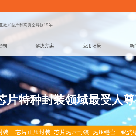
亚微米贴片和高真空焊接15年
定制
解决方案
应用场景
新
芯片特种封装领域最受人尊
封装 芯片正压封装 芯片热压封装 热压键合 银烧