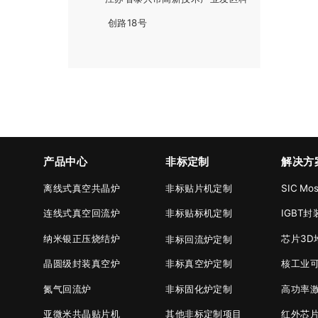
创路18号
产品中心
非标定制
解决方
离线式真空共晶炉
非标贴片机定制
SIC M
连线式真空回流炉
非标贴标机定制
IGBT
纳米银正压烧结炉
芯片3D
非标回流炉定制
晶圆级封装真空炉
非标真空炉定制
核工业
氮气回流炉
非标固化炉定制
高功率
亚微米共晶贴片机
其他非标定制项目
红外芯