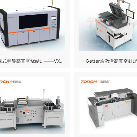
线式甲酸高真空烧结炉——VX...
Getter热激活高真空封焊炉