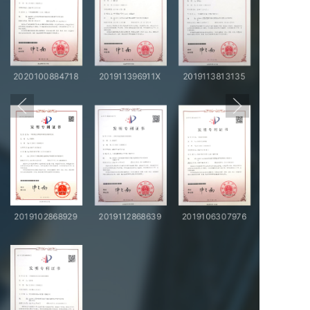
2020100884718
201911396911X
2019113813135
2019102868929
2019112868639
2019106307976