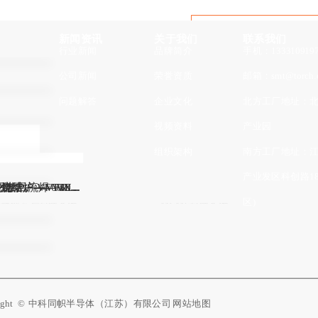
新闻资讯
关于我们
联系我们
行业新闻
品牌简介
手机：133310919
空焊接15年
公司新闻
荣誉资质
邮箱：smt@torch.
问题解答
企业文化
北方工厂地址：
网站首页
视频资料
产业园
多层真空回流炉
真空气相回流炉
氮气回流炉
产品中心
组织架构
南方工厂地址：
行业新闻
品牌简介
非标贴片机定制
芯片3D堆叠封装案例
核工业可靠性产品封装案例
产业发区科创路1
热风真空炉
结炉——VX...
结炉——VX...
炉⸺VF30...
炉⸺VF40...
回流焊 VR...
炉-VF68...
公司新闻
荣誉资质
非标定制
非标贴标机定制
区)
微波芯片封装案例
MEMS封装案例
特种封装领域最受人尊敬的
问题解答
企业文化
解决方案
非标回流炉定制
证书公示
视频资料
应用场景
非标真空炉定制
yright © 中科同帜半导体（江苏）有限公司
网站地图
正压封装 芯片热压封装 热压键合 银烧结专业厂家