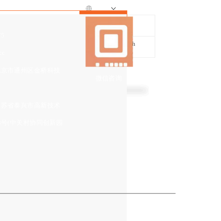
中文
搜索
中文
联系电话
75
English
13331091975
cc
北京市通州区金桥科技
微信咨询
高真空共晶炉
江苏省泰兴市高新技术
高功率激光器封装案例
8号(中关村协同创新园
企业