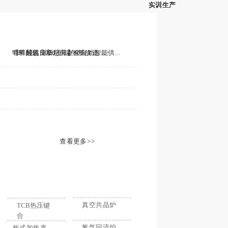
实训生产
实训生产
实训生产
实训生产
IGBT真空烧结炉
激光器真空共晶
铟柱成球真空共晶炉
新闻资讯
按加热方式分类 >>
氮气循环真空炉
石墨热板真空炉
中科同志 2026 年端午节放...
【甲酸供应新纪元】全自动智能供...
TEC封装良率总卡在80%？选...
查看更多>>
热门关键词
真空共晶炉
TCB热压键
合
氮气回流炉
板式加热真