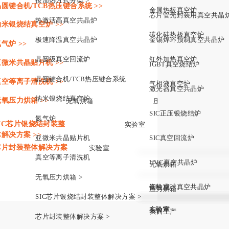
按加热方式分类 >
晶圆键合机/TCB热压键合系统 >>
金属热板真空炉
芯片管壳封装用真空共晶
热激活高真空共晶炉
纳米银烧结真空炉 >>
碳化硅热板真空炉
极速降温真空共晶炉
金锡焊环预制真空共晶炉
气炉 >>
晶圆级真空回流炉
红外加热真空炉
亚微米共晶贴片机 >>
IGBT真空烧结炉
晶圆键合机/TCB热压键合系统
真空等离子清洗机 >>
气相液真空炉
激光器真空共晶炉
纳米银烧结真空炉
无氧压力烘箱 >>
无氧烘箱
压力烘箱
SIC正压银烧结炉
氮气炉
SIC芯片银烧结封装整
实验室
实训
体解决方案 >>
亚微米共晶贴片机
SIC真空回流炉
芯片封装整体解决方案
实验室
实训生产
真空等离子清洗机
>
UVC真空共晶炉
无氧烘箱
按焊接压力分类 >>
真空回流炉
微正压真空共晶炉
无氧压力烘箱 >
铟柱成球真空共晶炉
实验室
压力烘箱
按焊接气氛分类 >>
氮气气氛真空炉
氮氢混合气氛真空炉
SIC芯片银烧结封装整体解决方案 >
实验室
实验室
实验室
实验室
实训生产
芯片封装整体解决方案 >
按焊接产品分类 >>
红外芯片封装真空炉
MEMS器件真空