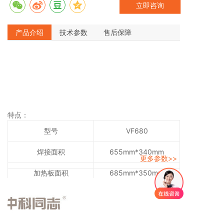
立即咨询
4、采用加热板接触式加热，冷却板接触式散热，加热板
和冷却板面积685*350mm,加热板隔层承重≤20公斤；
产品介绍
技术参数
售后保障
升温速率1-3℃/S，降温速率3-6℃/S，均可编程控制。
5、工作温度室温~400℃，控温精度≤±0.5℃，温度均
匀性≤±1%。 6、焊接后单个空洞率低于2%，总空洞率
不超过3%（10*10mm以上），工艺曲线可根据具体要
求进行调节；无夹具定位芯片焊接后位移满足工艺需求
（位移≤0.2mm角度≤1度)。 7、工艺控制：1）焊接中
各阶段的温度梯度和时间，可按需要自由编程并保存；
特点：
型号
VF680
焊接面积
655mm*340mm
更多参数>>
加热板面积
685mm*350mm
焊接高度
100mm