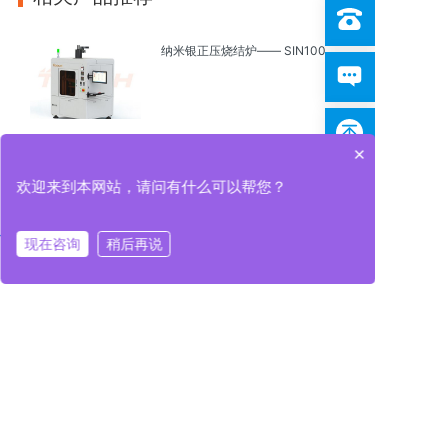
纳米银正压烧结炉—— SIN100
×
纳米银正压烧结炉——SIN350S
欢迎来到本网站，请问有什么可以帮您？
现在咨询
稍后再说
在线咨询
拨打电话
在线咨询
拨打电话
全自动纳米银/纳米铜正压烧结炉
——X-SIN270-3
全自动纳米银/纳米铜正压烧结炉
——X-SIN350