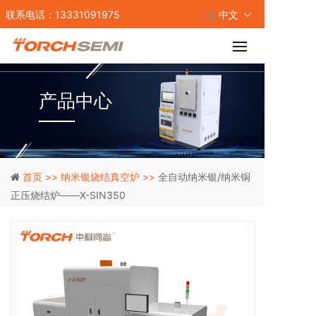
联系电话：13331091975
中文
产品中心
首页 >>
纳米银烧结真空炉 >>
全自动纳米银/纳米铜
正压烧结炉——X-SIN350