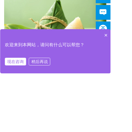
×
欢迎来到本网站，请问有什么可以帮您？
现在咨询
稍后再说
在线咨询
拨打电话
在线咨询
拨打电话
SiC功率模块
真空炉封装
空洞率控制
半导体焊接设备
共晶焊接技术
甲酸自动供应系统
甲酸装置
甲酸供应设备
上一篇
BGA器件的检测及返修工艺【非标设备定制】
下一篇