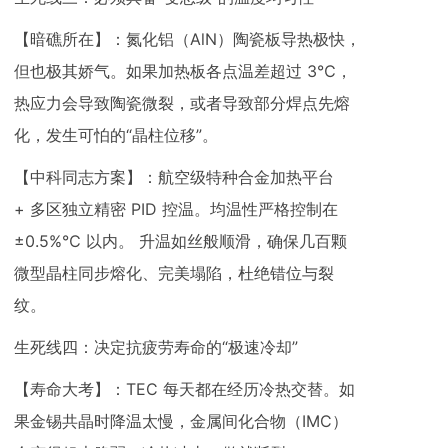
【暗礁所在】：氮化铝（AlN）陶瓷板导热极快，
但也极其娇气。如果加热板各点温差超过 3℃，
热应力会导致陶瓷微裂，或者导致部分焊点先熔
化，发生可怕的“晶柱位移”。
【中科同志方案】：航空级特种合金加热平台
+ 多区独立精密 PID 控温。均温性严格控制在
±0.5%℃ 以内。 升温如丝般顺滑，确保几百颗
微型晶柱同步熔化、完美塌陷，杜绝错位与裂
纹。
生死线四：决定抗疲劳寿命的“极速冷却”
【寿命大考】：TEC 每天都在经历冷热交替。如
果金锡共晶时降温太慢，金属间化合物（IMC）