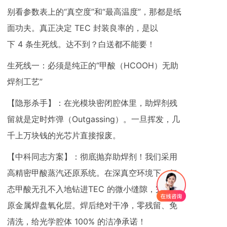
别看参数表上的“真空度”和“最高温度”，那都是纸
面功夫。真正决定 TEC 封装良率的，是以
下 4 条生死线。达不到？白送都不能要！
生死线一：必须是纯正的“甲酸（HCOOH）无助
焊剂工艺”
【隐形杀手】：在光模块密闭腔体里，助焊剂残
留就是定时炸弹（Outgassing）。一旦挥发，几
千上万块钱的光芯片直接报废。
【中科同志方案】：彻底抛弃助焊剂！我们采用
高精密甲酸蒸汽还原系统。在深真空环境下，气
态甲酸无孔不入地钻进TEC 的微小缝隙，完美还
原金属焊盘氧化层。焊后绝对干净，零残留、免
清洗，给光学腔体 100% 的洁净承诺！