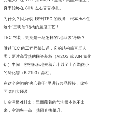
良率始终在 80% 左右苦苦挣扎。
为什么？因为你用来封TEC 的设备，根本压不住
这个“三明治”结构的魔鬼工艺！
TEC 封装，究竟是一场怎样的“地狱级”考验？
做过TEC 的工程师都知道，它的结构简直反人
类：两片高导热的陶瓷基板（Al2O3 或 AlN 氮化
铝）中间，密密麻麻地夹着几十甚至上百颗微小
的碲化铋（Bi2Te3）晶柱。
在这个密闭的“夹心饼干”里进行共晶焊接，你将
面临四大噩梦：
1. 空洞极难排出：里面藏着的气泡根本跑不出
来，空洞率一高，热阻直接飙升。