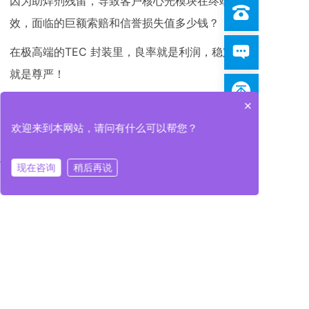
因为助焊剂残留，导致客户核心光模块在终端失
效，面临的巨额索赔和信誉损失值多少钱？
在极高端的TEC 封装里，良率就是利润，稳定性
就是尊严！
用中科同志真空共晶炉，买的不仅是一台设备，
×
更是对“良率不确定性”的彻底终结。
欢迎来到本网站，请问有什么可以帮您？
【中科同志北京应用实验室，现已全面开放
现在咨询
稍后再说
TEC 工艺打样！】
在线咨询
拨打电话
在线咨询
拨打电话
带上您最难啃的陶瓷基板和晶粒，来我们这里走
一炉。
不用听销售吹牛，咱们直接切片、上超声波扫描
仪（C-SAM）看透视图。
敢不敢用1% 的空洞率数据见真章？