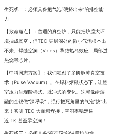
生死线二：必须具备把气泡“硬挤出来”的排空能
力
【致命痛点】：普通的真空炉，只能把炉膛大环
境抽成真空，但TEC 夹层深处的微小气泡根本出
不来。焊缝空洞（Voids）导致热岛效应，局部过
热烧毁芯片。
【中科同志方案】：我们独创了多阶脉冲真空技
术（Pulse Vacuum）。在焊料熔融状态下，让腔
室压力呈现阶梯式、脉冲式的变化。这就像给熔
融的金锡做“深呼吸”，强行把死角里的气泡“拔”出
来！实测 TEC 大面积焊接，空洞率稳定逼
近 1% 甚至零空洞！
生死线三：必须具备“变态级”的温度均匀性