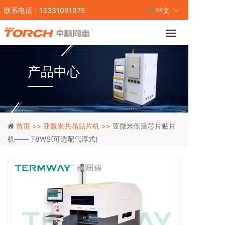
联系电话：13331091975
中文
产品中心
首页 >>
亚微米共晶贴片机 >>
亚微米倒装芯片贴片
机—— T8WS(可选配气浮式)