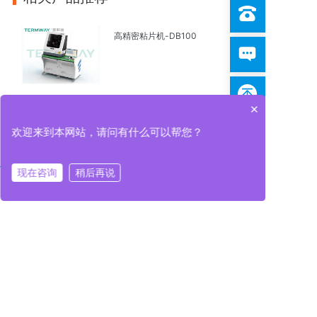
高精密粘片机-DB100
×
高精密粘片机-DB80H系列
欢迎来到本网站，请问有什么可以帮您？
现在咨询
稍后再说
在线咨询
拨打电话
在线咨询
拨打电话
亚微米倒装芯片贴片机——
T8WS(可选配气浮式)
高精密粘片机-DB100S