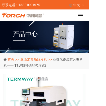
联系电话：13331091975
中文
产品中心
首页 >>
亚微米共晶贴片机 >>
亚微米倒装芯片贴片
机—— T8WS(可选配气浮式)