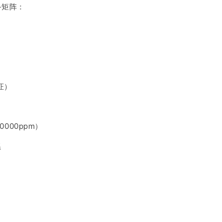
备矩阵：
证）
0000ppm）
系