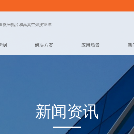
亚微米贴片和高真空焊接15年
定制
解决方案
应用场景
新
新闻资讯