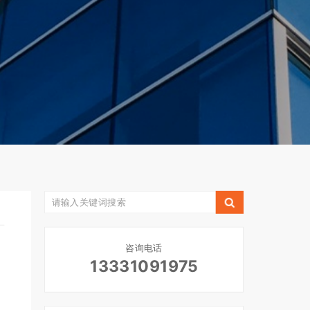
咨询电话
13331091975