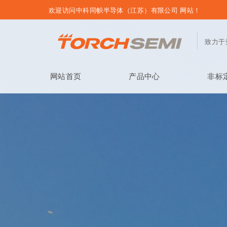
欢迎访问中科同帜半导体（江苏）有限公司 网站！
致力于
网站首页
产品中心
非标