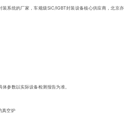
封装系统的厂家，车规级SiC/IGBT封装设备核心供应商，北京亦
具体参数以实际设备检测报告为准。
的真空炉