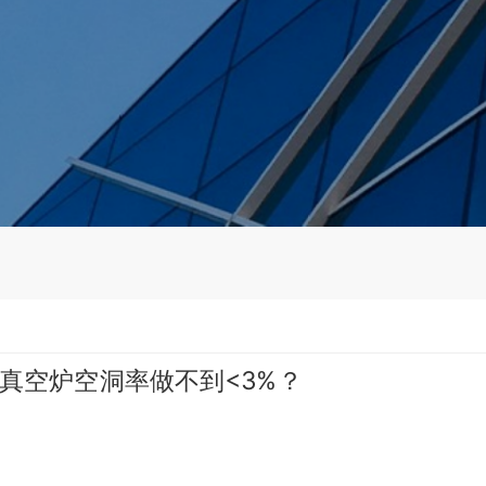
的真空炉空洞率做不到<3%？