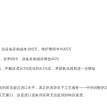
：
，但设备采购成本280万，维护费用年均45万
%，良率88%，设备采购成本降低40%
2%，甲酸浓度从3%优化到4.5%后，界面氧化残留进一步降低
达到甚至超过进口水平，真正的差异在于工艺服务——中科同帜的
工艺窗口。这是进口设备供应商无法提供的响应速度。