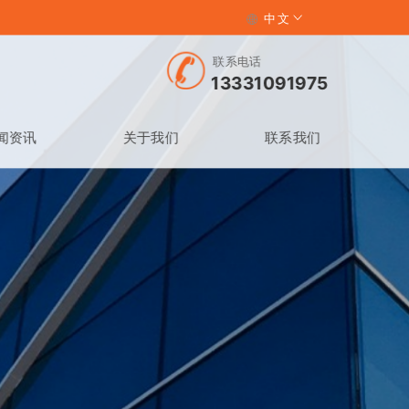
中文
联系电话
13331091975
闻资讯
关于我们
联系我们