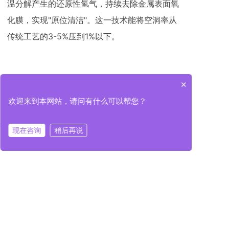
温分解产生的还原性氢气，持续去除金属表面氧
化膜，实现"原位清洁"。这一技术能将空洞率从
传统工艺的3-5%压到1%以下。
传统大气回流焊在这个场景下几乎全军覆没。氧
×
气侵入导致氧化膜残留，焊料中的气体无法排出
欢迎来到本网站，请问有什么可以帮您？
形成空洞，升温不均匀造成芯片翘曲——这些问
题在单层封装时或许还能容忍，但在8层、12层甚
现在咨询
稍后再说
在线咨询
拨打电话
在线咨询
拨打电话
至16层的HBM堆叠中，任何一层的缺陷都会指数
级放大。
一个真实的案例：某国内AI芯片厂商在导入HBM
封装时，初期使用进口真空炉，空洞率控制在