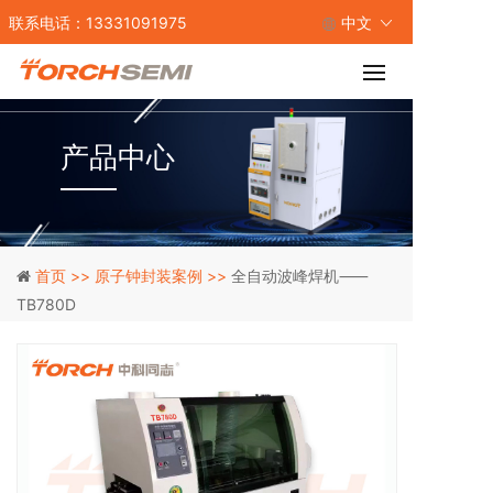
联系电话：13331091975
中文
产品中心
首页 >>
原子钟封装案例 >>
全自动波峰焊机⸺
TB780D