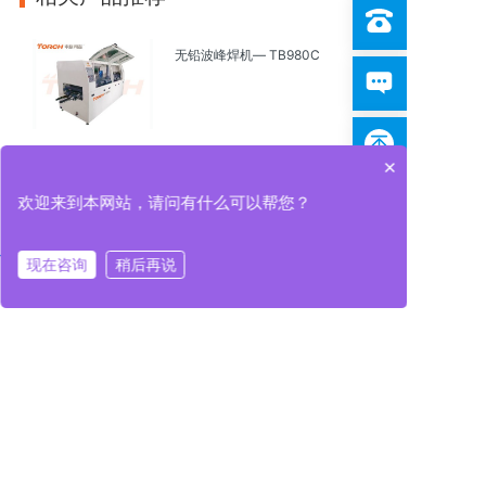
无铅波峰焊机— TB980C
×
全自动波峰焊机⸺ TB780D
欢迎来到本网站，请问有什么可以帮您？
现在咨询
稍后再说
在线咨询
拨打电话
在线咨询
拨打电话
R系列高温气氛焊接炉——R6/R8
中速多功能视觉贴片机——T4