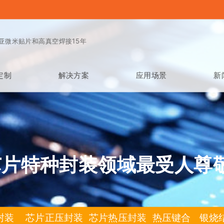
亚微米贴片和高真空焊接15年
定制
解决方案
应用场景
新
芯片特种封装领域最受人尊
封装 芯片正压封装 芯片热压封装 热压键合 银烧