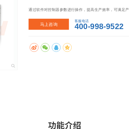
通过软件对控制器参数进行操作，提高生产效率，可满足产品
▲高精度、多功能； 

客服电话
马上咨询
400-998-9522
突破小型回流焊机仪表控制编程难，修改参数难，温度曲
设置直观、可存储大量温度曲线，同时自带分析统计功能
怕！40 段温度曲线批量设定。