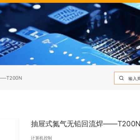
—T200N
抽屉式氮气无铅回流焊——T200
计算机控制 
