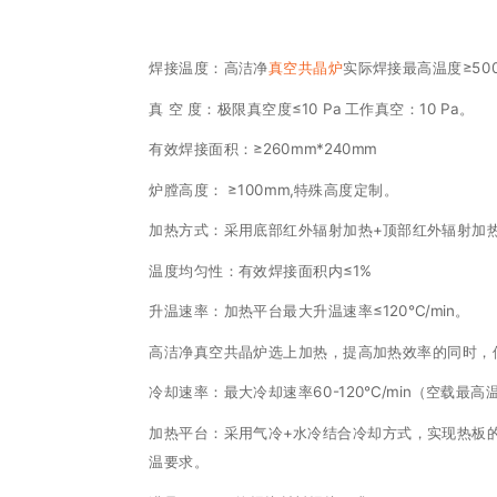
焊接温度：高洁净
真空共晶炉
实际焊接最高温度≥50
真 空 度：极限真空度≤10 Pa 工作真空：10 Pa。
有效焊接面积：≥260mm*240mm
炉膛高度： ≥100mm,特殊高度定制。
加热方式：采用底部红外辐射加热+顶部红外辐射加
温度均匀性：有效焊接面积内≤1%
升温速率：加热平台最大升温速率≤120℃/min。
高洁净真空共晶炉选上加热，提高加热效率的同时，
冷却速率：最大冷却速率60-120℃/min（空载最
加热平台：采用气冷+水冷结合冷却方式，实现热板
温要求。