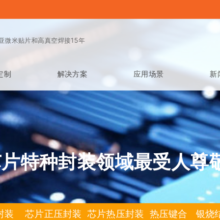
亚微米贴片和高真空焊接15年
定制
解决方案
应用场景
新
芯片特种封装领域最受人尊
封装 芯片正压封装 芯片热压封装 热压键合 银烧