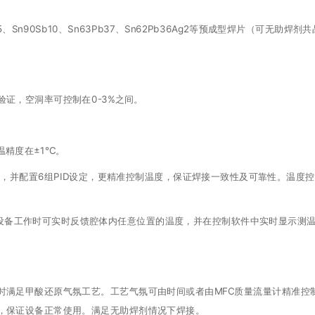
SAC305、Sn90Sb10、Sn63Pb37、Sn62Pb36Ag2等预成型焊片（
证，空洞率可控制在0-3%之间。
温精度在±1℃。
温度，并配置6组PID设定，更精准控制温度，保证焊接一致性及可靠性。温度
偶，设备工作时可实时反馈腔体内任意位置的温度，并在控制软件中实时显示
时满足甲酸还原气氛工艺。工艺气氛可由时间或者由MFC质量流量计精准控
，保证设备正常使用。满足无助焊剂情况下焊接。