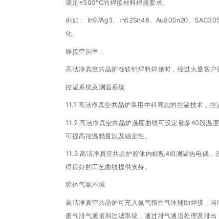
满足≤500℃的焊接材料焊接要求。
例如： In97Ag3、In52Sn48、Au80Sn20、
化。
焊接空洞率：
高洁净真空共晶炉在软钎焊料焊接时，经过大量客户验
控温系统及测温系统
11.1 高洁净真空共晶炉采用中科同志的控温技术，控
11.2 高洁净真空共晶炉温度曲线可设定最多40段
可提高控温精度以及稳定性。
11.3 高洁净真空共晶炉腔体内标配4组测温热电
得良好的工艺曲线提供支持。
腔体气氛环境
高洁净真空共晶炉可充入氮气惰性气体辅助焊接，同
废气排气通道和过滤系统，通过排气通道处理及排出