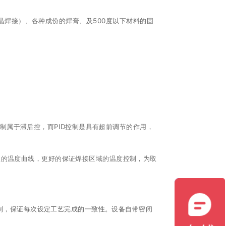
可无助焊剂共晶焊接）、各种成份的焊膏、及500度以下材料的固
控制属于滞后控，而PID控制是具有超前调节的作用，
测温的温度曲线，更好的保证焊接区域的温度控制，为取
制，保证每次设定工艺完成的一致性。设备自带密闭