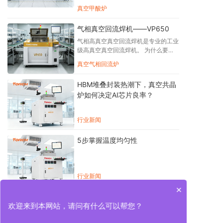
体都具备观察窗，工艺腔体压力在
真空甲酸炉
共晶炉可应用无熔剂焊接，无空洞焊
0.2~1050mbar。 2、设备支持氮气、
点，可使用不同气体甲酸 氮气 氮氢混
甲酸(氮气+甲酸)气氛环境，并能精准
合气体）等各种气氛的应用。NS系列
气相真空回流焊机——VP650
控制;支持焊片工艺 3、可编程多段抽
真空共晶炉可使用无铅的焊膏或焊片的
具空功能：每个腔体具有独立的具泵及
气相高真空真空回流焊机是专业的工业
工艺，也可使用无助焊剂工艺。NS系
控制系统，具空度≤1mbar,抽速
级高真空真空回流焊机。 为什么要采
列真空共晶炉软件控制系统，操作简
100m^3/h，加装软抽阀，速率可调。
用高真空真空回流焊机?目前行业主流
单，能直接控制设备及设定各种焊接工
真空气相回流炉
腔体真空数值实时显示并可控制和调
的焊接工艺都是用烙铁、波峰焊、回流
艺曲线，并根据工艺不同进行修改创
节。
焊等工具 或设备焊接，后来加上氮气
建。
HBM堆叠封装热潮下，真空共晶
保护，升级为氮气无铅高真空回流焊
炉如何决定AI芯片良率？
机。但是对一些要求很高的焊接 领
域，譬如军工产品、工业级高可靠性产
品，就是氮气保护也达不到产品的可靠
行业新闻
性要求。像材料 试验、芯片封装、电
力设备、汽车产品、列车控制、航天、
航空系统等对电路高可靠性的焊接要
5步掌握温度均匀性
求，要减少焊接材料的空洞和氧化。如
何有效降低空洞率，减少焊盘或元件管
脚的氧化，真空回 流焊机是理想的选
择。要想达到高焊接质量，采用真空回
行业新闻
流焊机。这是德国、日本、美国等国家
×
SMT焊接的工艺创新。
在线式甲酸真空烧结炉——
欢迎来到本网站，请问有什么可以帮您？
VF350DS
1、设备共有3区，分别是:预热、加