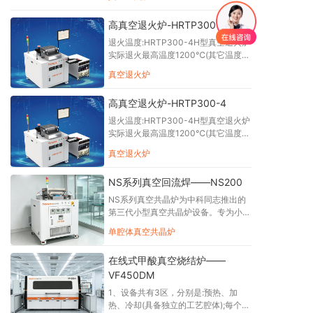
理、快速氧化、快速热氮化、金属合金
化工艺。 加热结构 RTP300 采用上下
高真空退火炉-HRTP300-4
红外加热，独有加热管排布，升温更
快、温度均匀性佳；上下多温区分区控
退火温度:HRTP300-4H型真空退火炉
温，控温精度更高；配备 MFC 质量流
实际退火最高温度1200℃(其它温度可
量计，精准调节工艺气体流量。
选)。 真空 度10Pa。 有效焊接面
真空退火炉
积:≤300mm*300mm 炉膛高
度:≤100mm,特殊高度定制。 加热方
高真空退火炉-HRTP300-4
式:采用底部红外辐射加热+顶部红外辐
射加热，热板采用半导体级碳化硅石墨
退火温度:HRTP300-4H型真空退火炉
平台(其它 可选)，碳化硅石墨平台长期
实际退火最高温度1200℃(其它温度可
使用不易变形，而且具有很高导热性，
选)。 真空 度10Pa。 有效焊接面
真空退火炉
使热板表面温度更加均匀。 温度均匀
积:≤300mm*300mm 炉膛高
性:400度以内士2% 400度以上士3%
度:≤100mm,特殊高度定制。 加热方
恒温5分钟以上测试均匀度
NS系列真空回流焊——NS200
式:采用底部红外辐射加热+顶部红外辐
射加热，热板采用半导体级碳化硅石墨
NS系列真空共晶炉为中科同志推出的
平台(其它 可选)，碳化硅石墨平台长期
第三代小型真空共晶炉设备。专为小批
使用不易变形，而且具有很高导热性，
量生产、研发设计、功能材料测试等应
单腔体真空共晶炉
使热板表面温度更加均匀。 温度均匀
用设计的小型真空共晶炉设备。NS 系
性:400度以内士2% 400度以上士3%
列真空共晶炉在真空环境下加热，来实
恒温5分钟以上测试均匀度
在线式甲酸真空烧结炉——
现无空洞焊点，能够完全满足研发部门
VF450DM
对测试及小批量生产的要求。NS 系列
真空共晶炉能够达到被焊接器件焊接区
1、设备共有3区，分别是:预热、加
域空洞范围减小到2%，而普通共晶炉
热、冷却(具备独立的工艺腔体);每个腔
的范围则在20%~30%。NS系列真空