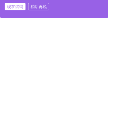
现在咨询
稍后再说
在线咨询
拨打电话
在线咨询
拨打电话
三、观展指南：抢先预登记，锁定商机
目前展会预登记通道已持续开放，
抢先预登记即可获取
入场资格
，避免现场排队，高效对接行业资源。
9 月 10—12 日，深圳国际会展中心（宝安新馆）14L29
展位，中科同帜期待与您面对面交流，共话半导体产业
发展新未来，携手开拓全球商机！
SEMI-e 2025
中科同帜
半导体展
深圳
真空共晶焊接
上一篇
中科同帜半导体获批组建泰州市工程技术研究中心，聚