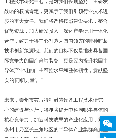
工程技术研究中心，是对我们长期坚持自主研发
战略的权威肯定，更赋予了我们引领行业技术进
步的重大责任。我们将严格按照建设要求，整合
优势资源，加大研发投入，深化产学研用一体化
合作，致力于将中心打造为国内领先的特种封装
技术创新策源地。我们的目标不仅是推出具备国
际竞争力的国产高端装备，更是要为提升我国半
导体产业链的自主可控水平和整体韧性，贡献坚
实的‘同帜力量’。”
未来，泰州市芯片特种封装设备工程技术研究中
心的建设与运营，将显著提升中科同帜半导体的
核心竞争力，加速科技成果的产业化应用，并为
泰州市乃至长三角地区的半导体产业集群高质量