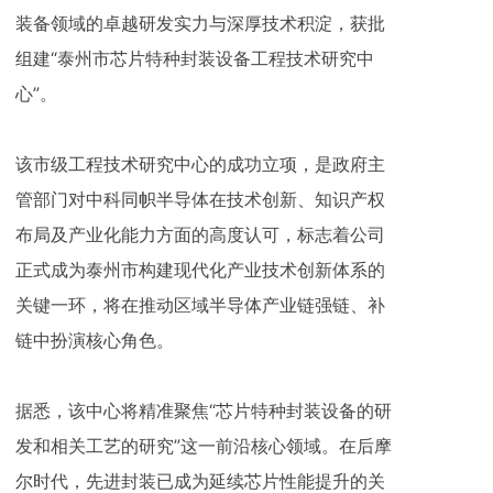
装备领域的卓越研发实力与深厚技术积淀，获批
组建“泰州市芯片特种封装设备工程技术研究中
心”。
该市级工程技术研究中心的成功立项，是政府主
管部门对中科同帜半导体在技术创新、知识产权
布局及产业化能力方面的高度认可，标志着公司
正式成为泰州市构建现代化产业技术创新体系的
关键一环，将在推动区域半导体产业链强链、补
链中扮演核心角色。
据悉，该中心将精准聚焦“芯片特种封装设备的研
发和相关工艺的研究”这一前沿核心领域。在后摩
尔时代，先进封装已成为延续芯片性能提升的关