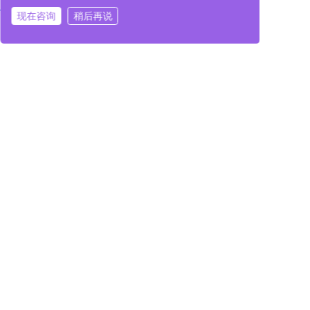
现在咨询
稍后再说
在线咨询
拨打电话
在线咨询
拨打电话
三、观展指南：抢先预登记，锁定商机
目前展会预登记通道已持续开放，
抢先预登记即可获取
入场资格
，避免现场排队，高效对接行业资源。
9 月 10—12 日，深圳国际会展中心（宝安新馆）14L29
展位，中科同帜期待与您面对面交流，共话半导体产业
发展新未来，携手开拓全球商机！
SEMI-e 2025
中科同帜
半导体展
深圳
真空共晶焊接
上一篇
中科同帜半导体获批组建泰州市工程技术研究中心，聚